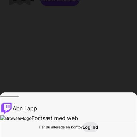
Åbn i app
Fortsæt med web
Log ind
Har du allerede en konto?
Hjem
Gennemse
Aktivitet
Profil