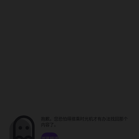
抱歉。您恐怕得搭乘时光机才有办法找回那个
内容了。
浏览频道