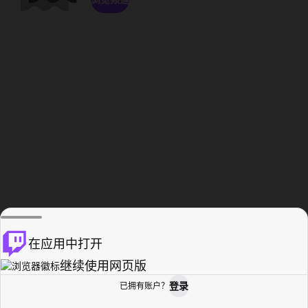
在应用中打开
继续使用网页版
登录
已拥有账户？
主页
浏览
活动纪录
个人资料