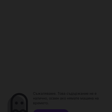
Съжаляваме. Това съдържание не е
налично, освен ако нямате машина на
времето.