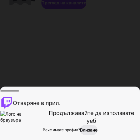
Преглед на каналите
Отваряне в прил.
Продължавайте да използвате
уеб
Влизане
Вече имате профил?
Начало
Преглед
Активност
Профил