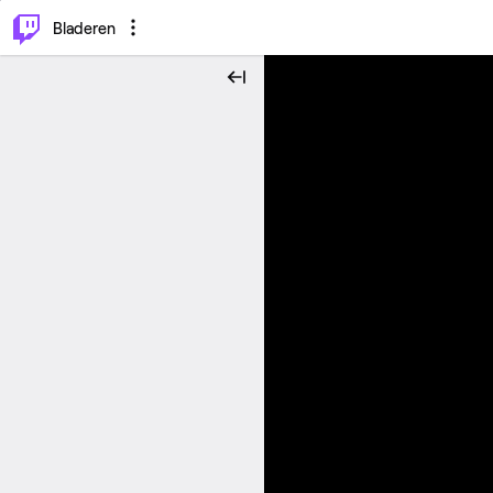
⌥
P
Bladeren