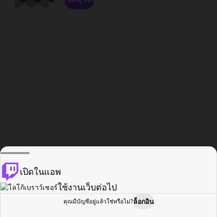
เปิดในแอพ
ใช้งานเว็บต่อไป
ล็อกอิน
คุณมีบัญชีอยู่แล้วใช่หรือไม่?
หน้าแรก
เรียกดู
กิจกรรม
โปรไฟล์