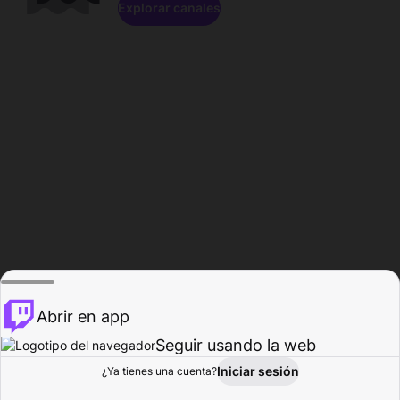
Explorar canales
Abrir en app
Seguir usando la web
Iniciar sesión
Página del
¿Ya tienes una cuenta?
Explorar
Actividad
Perfil
Creador