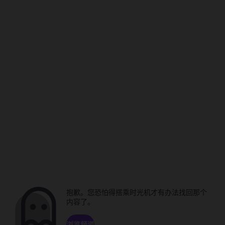
抱歉。您恐怕得搭乘时光机才有办法找回那个
内容了。
浏览频道