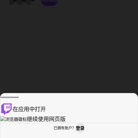
在应用中打开
继续使用网页版
登录
已拥有账户？
主页
浏览
活动纪录
个人资料