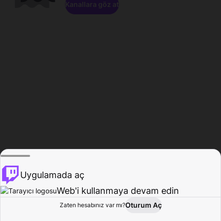
Kanallara göz at
Uygulamada aç
Web'i kullanmaya devam edin
Oturum Aç
Zaten hesabınız var mı?
Ana Sayfa
Gözat
Aktivite
Profil