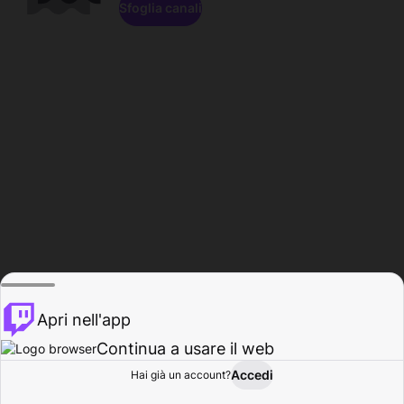
Sfoglia canali
Apri nell'app
Continua a usare il web
Accedi
Hai già un account?
Base
Sfoglia
Attività
Profilo