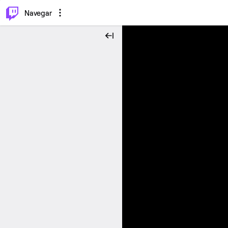
⌥
P
Navegar