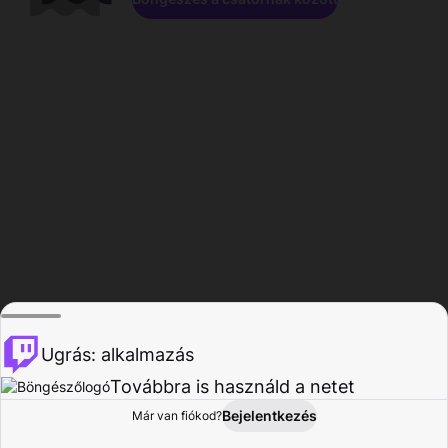
Ugrás: alkalmazás
Továbbra is használd a netet
Bejelentkezés
Már van fiókod?
Főoldal
Böngészés
Tevékenység
Profil