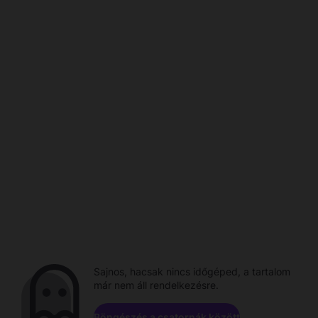
Sajnos, hacsak nincs időgéped, a tartalom
már nem áll rendelkezésre.
Böngészés a csatornák között