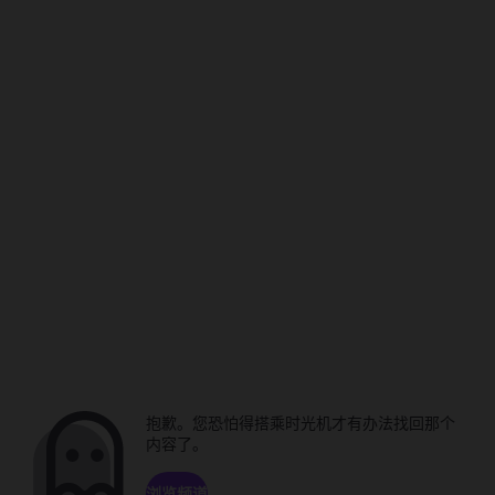
抱歉。您恐怕得搭乘时光机才有办法找回那个
内容了。
浏览频道