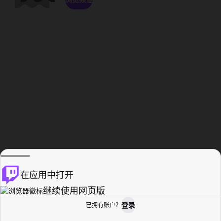
在应用中打开
继续使用网页版
登录
已拥有账户？
主页
浏览
活动纪录
个人资料