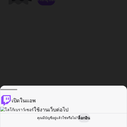
เปิดในแอพ
ใช้งานเว็บต่อไป
ล็อกอิน
คุณมีบัญชีอยู่แล้วใช่หรือไม่?
หน้าแรก
เรียกดู
กิจกรรม
โปรไฟล์