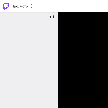
.
⌥
P
Просмотр