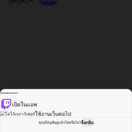
เปิดในแอพ
ใช้งานเว็บต่อไป
ล็อกอิน
คุณมีบัญชีอยู่แล้วใช่หรือไม่?
หน้าแรก
เรียกดู
กิจกรรม
โปรไฟล์