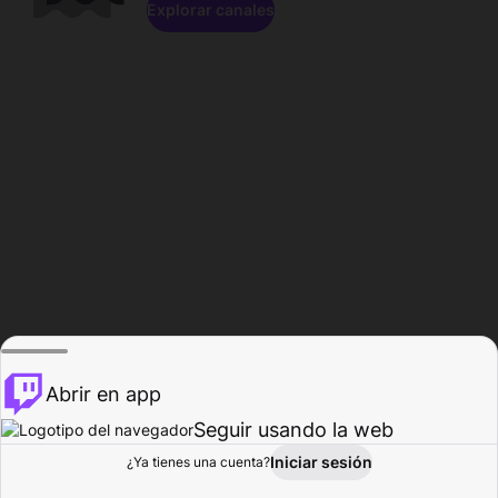
Explorar canales
Abrir en app
Seguir usando la web
Iniciar sesión
Página del
¿Ya tienes una cuenta?
Explorar
Actividad
Perfil
Creador