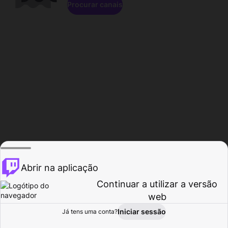
Procurar canais
Abrir na aplicação
Continuar a utilizar a versão
web
Iniciar sessão
Já tens uma conta?
Página inicial
Procurar
Atividade
Perfil