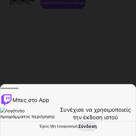
Αναζήτηση καναλιών
Μπες στο App
Συνέχισε να χρησιμοποιείς
την έκδοση ιστού
Σύνδεση
Έχεις ήδη λογαριασμό;
Αρχική σελίδα
Περιήγηση
Δραστηριότητα
Προφίλ