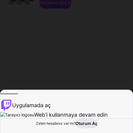
Kanallara göz at
Uygulamada aç
Web'i kullanmaya devam edin
Oturum Aç
Zaten hesabınız var mı?
Ana Sayfa
Gözat
Aktivite
Profil