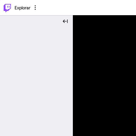
⌥
P
Explorar