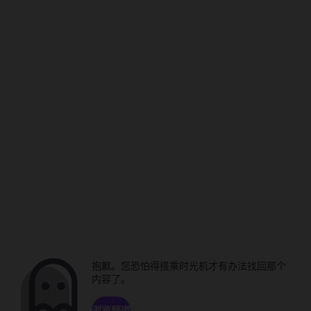
抱歉。您恐怕得搭乘时光机才有办法找回那个
内容了。
浏览频道