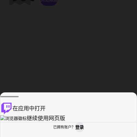
在应用中打开
继续使用网页版
登录
已拥有账户？
主页
浏览
活动纪录
个人资料