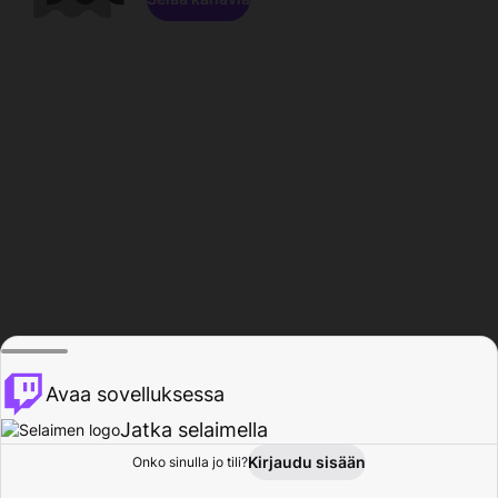
Avaa sovelluksessa
Jatka selaimella
Kirjaudu sisään
Onko sinulla jo tili?
Koti
Selaa
Toiminta
Profiili