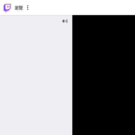
⌥
P
瀏覽