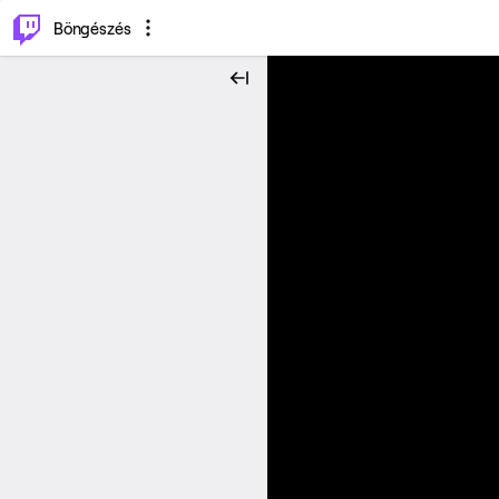
⌥
P
Böngészés