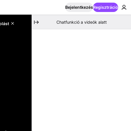
Bejelentkezés
Regisztráció
Chatfunkció a videók alatt
olást