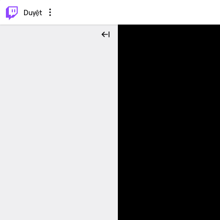
.
⌥
P
Duyệt