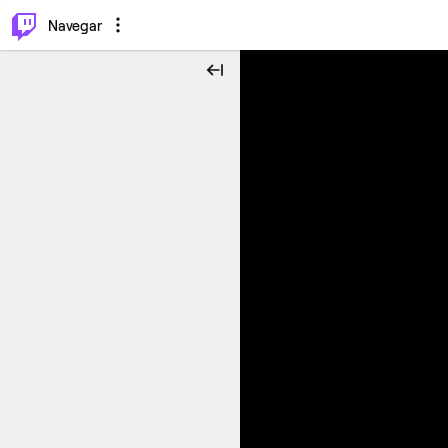
⌥
P
Navegar