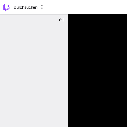
.
⌥
P
Durchsuchen