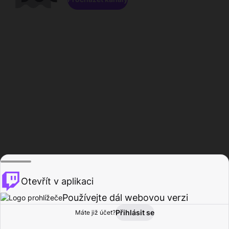
Otevřít v aplikaci
Používejte dál webovou verzi
Přihlásit se
Máte již účet?
Domů
Procházet
Aktivita
Profil