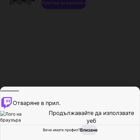
Преглед на каналите
Отваряне в прил.
Продължавайте да използвате
уеб
Влизане
Вече имате профил?
Начало
Преглед
Активност
Профил