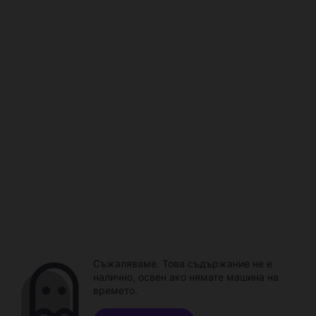
Съжаляваме. Това съдържание не е
налично, освен ако нямате машина на
времето.