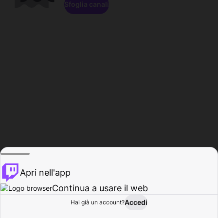
Sfoglia canali
Apri nell'app
Continua a usare il web
Accedi
Hai già un account?
Base
Sfoglia
Attività
Profilo