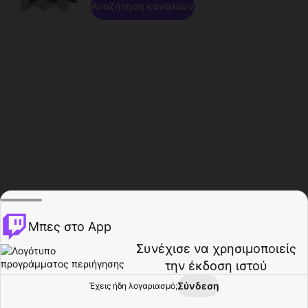
Αναζήτηση καναλιών
Μπες στο App
Συνέχισε να χρησιμοποιείς
την έκδοση ιστού
Σύνδεση
Έχεις ήδη λογαριασμό;
Αρχική σελίδα
Περιήγηση
Δραστηριότητα
Προφίλ