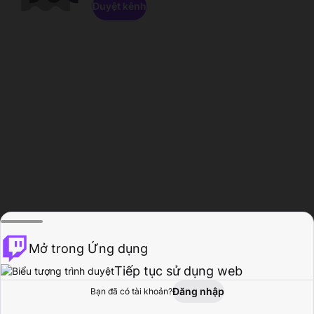
Duyệt kênh
Mở trong Ứng dụng
Tiếp tục sử dụng web
Đăng nhập
Bạn đã có tài khoản?
Trang chủ
Duyệt
Hoạt động
Hồ sơ