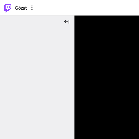
⌥
P
Gözat