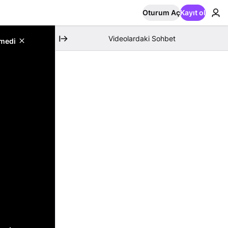
Oturum Aç
Kayıt ol
Videolardaki Sohbet
emedi