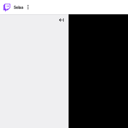
⌥
P
Selaa