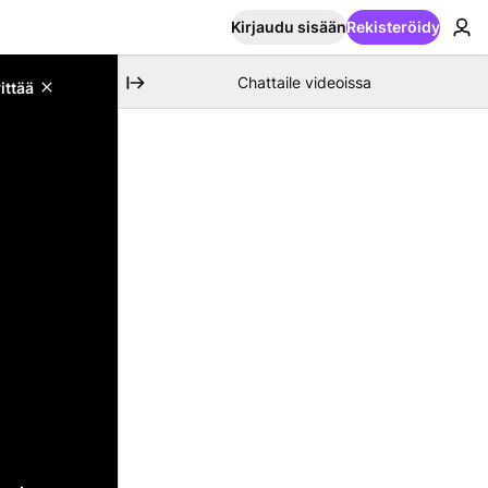
Kirjaudu sisään
Rekisteröidy
Chattaile videoissa
ittää