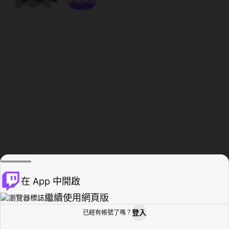
在 App 中開啟
繼續使用網頁版
登入
已經有帳號了嗎？
創作者基地
瀏覽
活動紀錄
個人檔案