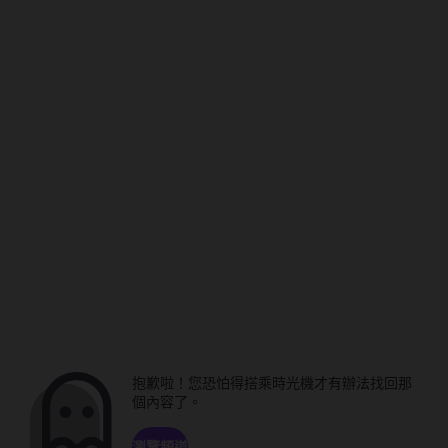
抱歉啦！您恐怕得搭乘時光機才有辦法找回那
個內容了。
瀏覽頻道