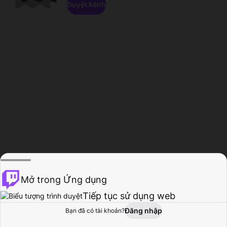
Duyệt kênh
Mở trong Ứng dụng
Tiếp tục sử dụng web
Đăng nhập
Bạn đã có tài khoản?
Trang chủ
Duyệt
Hoạt động
Hồ sơ