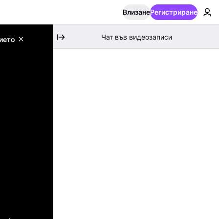
Влизане
Регистриране
Чат във видеозаписи
ието