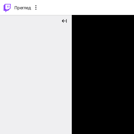
м...
⌥
P
Преглед