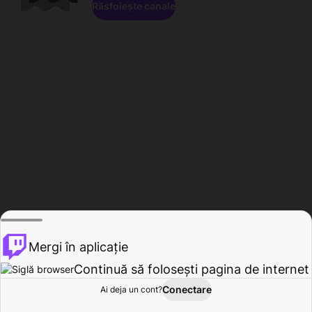
Răsfoiește canale
Mergi în aplicație
Continuă să folosești pagina de internet
Conectare
Ai deja un cont?
Acasă
Răsfoire
Activitate
Profil