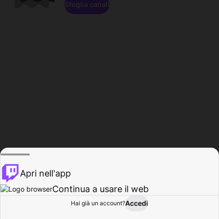
Sfoglia canali
Apri nell'app
Continua a usare il web
Accedi
Hai già un account?
Base
Sfoglia
Attività
Profilo