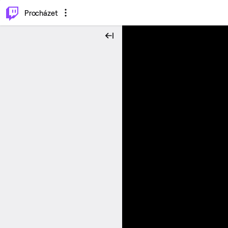
..
⌥
P
Procházet