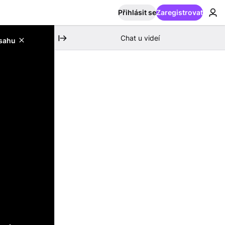
Přihlásit se
Zaregistrovat
Chat u videí
bsahu