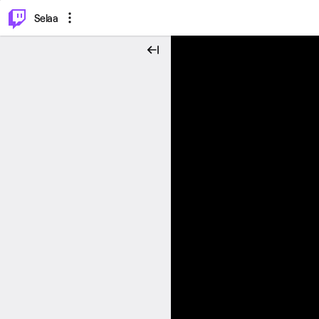
⌥
P
Selaa