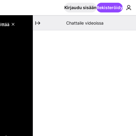
Kirjaudu sisään
Rekisteröidy
Chattaile videoissa
ittää