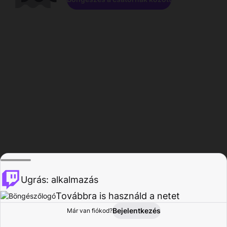
Ugrás: alkalmazás
Továbbra is használd a netet
Bejelentkezés
Már van fiókod?
Főoldal
Böngészés
Tevékenység
Profil