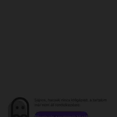
Sajnos, hacsak nincs időgéped, a tartalom
már nem áll rendelkezésre.
Böngészés a csatornák között