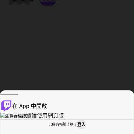
在 App 中開啟
繼續使用網頁版
登入
已經有帳號了嗎？
創作者基地
瀏覽
活動紀錄
個人檔案