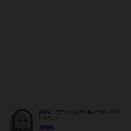
抱歉啦！您恐怕得搭乘時光機才有辦法找回那
個內容了。
瀏覽頻道