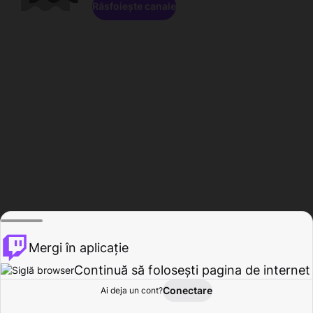
Răsfoiește canale
Mergi în aplicație
Continuă să folosești pagina de internet
Conectare
Ai deja un cont?
Acasă
Răsfoire
Activitate
Profil