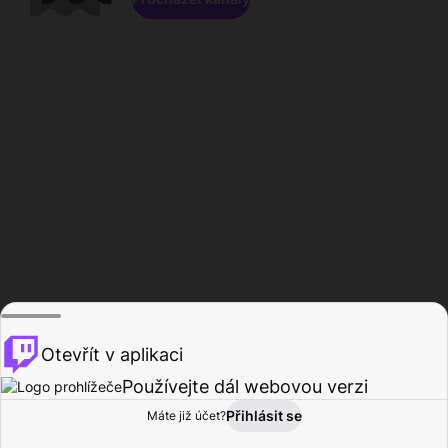
Otevřít v aplikaci
Používejte dál webovou verzi
Přihlásit se
Máte již účet?
Domů
Procházet
Aktivita
Profil