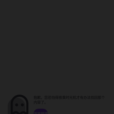
抱歉。您恐怕得搭乘时光机才有办法找回那个
内容了。
浏览频道