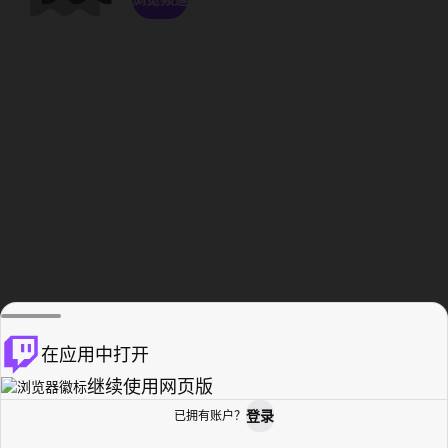
在应用中打开
继续使用网页版
登录
已拥有账户？
主页
浏览
活动纪录
个人资料