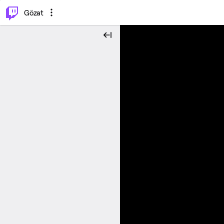
⌥
P
Gözat