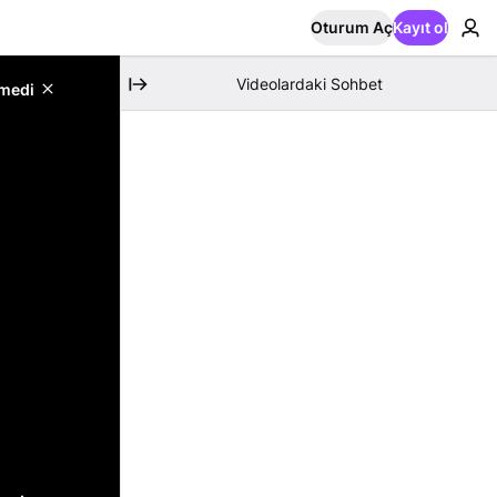
Oturum Aç
Kayıt ol
Videolardaki Sohbet
emedi