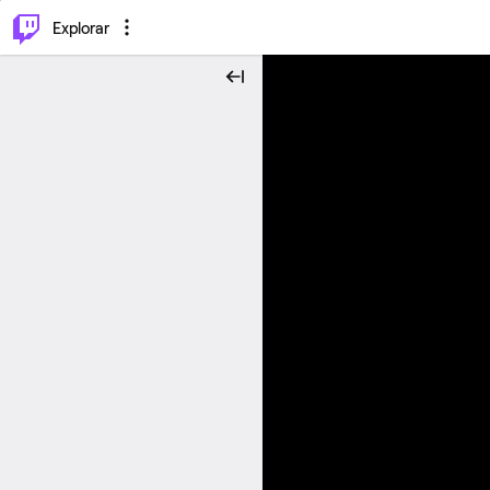
⌥
P
Explorar