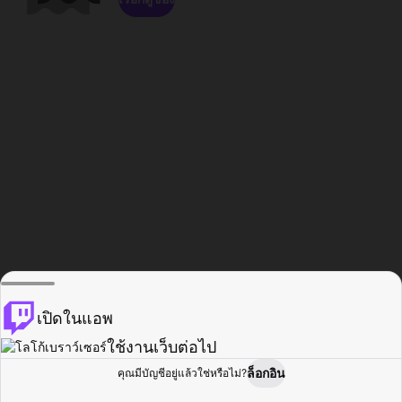
เปิดในแอพ
ใช้งานเว็บต่อไป
ล็อกอิน
คุณมีบัญชีอยู่แล้วใช่หรือไม่?
หน้าแรก
เรียกดู
กิจกรรม
โปรไฟล์