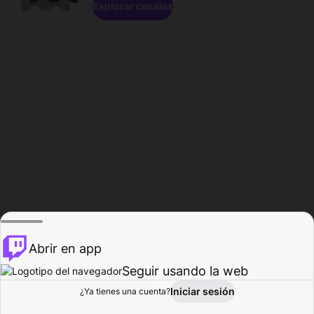
Explorar canales
Abrir en app
Seguir usando la web
Iniciar sesión
Página del
¿Ya tienes una cuenta?
Explorar
Actividad
Perfil
Creador